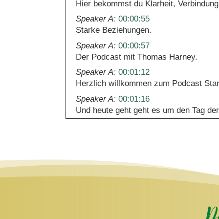
Hier bekommst du Klarheit, Verbindung
Speaker A:
00:00:55
Starke Beziehungen.
Speaker A:
00:00:57
Der Podcast mit Thomas Harney.
Speaker A:
00:01:12
Herzlich willkommen zum Podcast Sta
Speaker A:
00:01:16
Und heute geht geht es um den Tag der
Speaker A:
00:01:21
Am 10.
Speaker A:
00:01:21
Oktober wird an diesem Tag mal wollen 
seelische Gesundheit auch zu kümmern 
gerade im Einklang mit sich selbst sind
Speaker A:
00:01:42
D
Aber gerade Gesundheit ist nicht einf