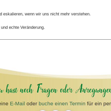
d eskalieren, wenn wir uns nicht mehr verstehen.
 und echte Veränderung.
nd hier geht es um das Thema Raus aus dem Streit.
e endlich zu beenden und in eine andere Form des Streitens
u hast noch Fragen oder Anregunge
, so habe ich das mal genannt.
eine
E-Mail
oder
buche einen Termin
für ein pe