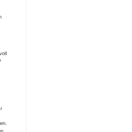
n
voll
e
u
ren.
en.