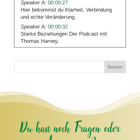
Speaker A:
00:00:27
Hier bekommst du Klarheit, Verbindung
und echte Veränderung.
Speaker A:
00:00:32
Starke Beziehungen Der Podcast mit
Thomas Harney.
Speaker A:
00:00:39
Herzlich willkommen zu diesem Podcast
Starke Beziehungen.
Suchen
Speaker A:
00:00:43
Und heute habe ich mir mein Thema
ausgesucht, das sehr häufig eine Rolle
spielt im zwischenmenschlichen
Miteinander.
Speaker A:
00:00:52
Du hast noch Fragen oder
Es geht um Konflikte und Konflikte haben
wir sehr oft.
Speaker A:
00:00:58