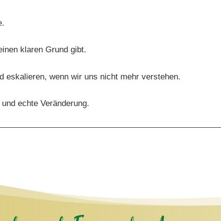
e.
keinen klaren Grund gibt.
d eskalieren, wenn wir uns nicht mehr verstehen.
 und echte Veränderung.
Thomas Harney.
 eine Reise zu einem Gefühl, das viele kennen, aber kaum
hl kommt und warum es dich nicht verrückt macht, sondern