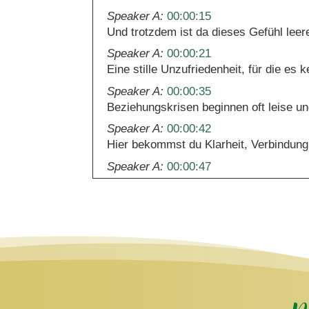
Speaker A:
00:00:15
Und trotzdem ist da dieses Gefühl leer
Speaker A:
00:00:21
Eine stille Unzufriedenheit, für die es 
Speaker A:
00:00:35
Beziehungskrisen beginnen oft leise un
Speaker A:
00:00:42
Hier bekommst du Klarheit, Verbindung
Speaker A:
00:00:47
Starke Beziehungen der Podcast mit 
Speaker A:
00:00:52
In dieser Folge nehme ich dich mit auf
einer spricht darüber.
Speaker A:
00:01:02
Du wirst verstehen, woher dieses Gefü
aufwecken will.