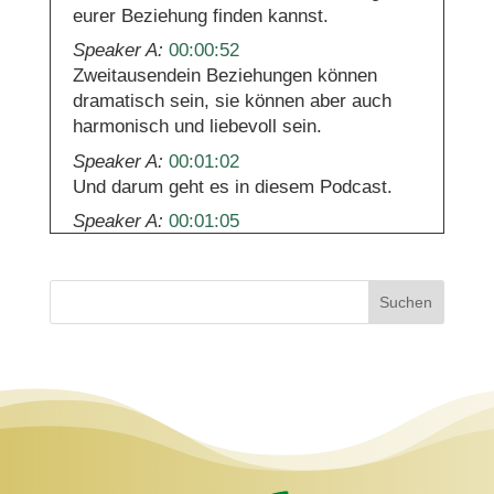
eurer Beziehung finden kannst.
Speaker A:
00:00:52
Zweitausendein Beziehungen können
dramatisch sein, sie können aber auch
harmonisch und liebevoll sein.
Speaker A:
00:01:02
Und darum geht es in diesem Podcast.
Speaker A:
00:01:05
Ja, alte Konflikte in Beziehungen können
lange nachwirken und hören manchmal
nie so richtig auf.
Suchen
Speaker A:
00:01:14
Und deswegen ist es wichtig, diese alten
Konflikte und Verletzungen zu lösen.
Speaker A:
00:01:20
Und darum geht es heute in diesem
Podcast.