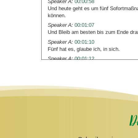
Speaker A:
00:00:58
Und heute geht es um fünf Sofortmaßna
können.
Speaker A:
00:01:07
Und Bleib am besten bis zum Ende dran
Speaker A:
00:01:10
Fünf hat es, glaube ich, in sich.
Speaker A:
00:01:12
Nur mal ehrlich, wie sieht es bei dir a
Speaker A:
00:01:18
Auf einer Skala von null bis 10, welch
Speaker A:
00:01:24
Ich weiß nicht, wie du jetzt geantworte
Luft nach oben.
D
Speaker A:
00:01:32
Wenn es unter fünf ist, dann ist es viel
Speaker A:
00:01:37