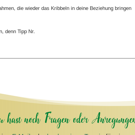
hmen, die wieder das Kribbeln in deine Beziehung bringen
, denn Tipp Nr.
us, wenn du jetzt dein euer Liebesleben beschreiben solltest?
en Wert hat es heute?
t hast, aber wenn es unterhalb von sieben ist, dann ist ja no
u hast noch Fragen oder Anregunge
leicht schon ziemlich brenzlig.