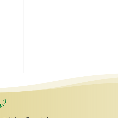
ch
n?